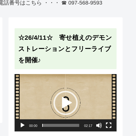
番号はこちら ・・・ ☎ 097-568-9593
☆26/4/11☆ 寄せ植えのデモン
ストレーションとフリーライブ
を開催♪
動
画
プ
レ
ー
00:00
02:17
ヤ