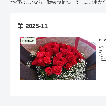
◉お花のことなら「flower's in つすえ」に ご
2025-11
20
information
いい
は、
ね。
（1